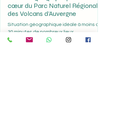
Connect
cœur du Parc Naturel Régional
des Volcans d'Auvergne
Situation géographique idéale à moins de
30 minutes de nombreux lieux
incontournables du département et de la
région : Puy de Dôme ...