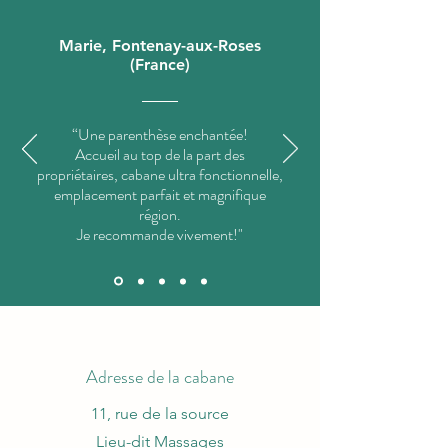
Marie, Fontenay-aux-Roses
(France)
“Une parenthèse enchantée!
Accueil au top de la part des
propriétaires, cabane ultra fonctionnelle,
emplacement parfait et magnifique
région.
Je recommande vivement!"
Adresse de la cabane
11, rue de la source
Lieu-dit Massages